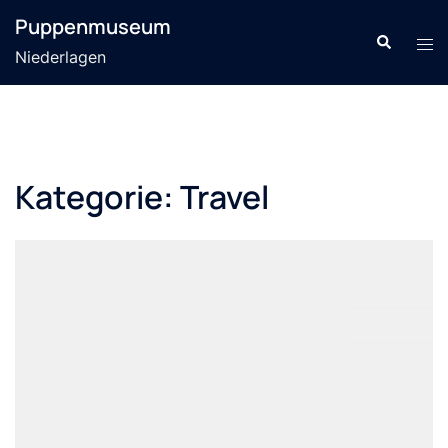
Zum
Puppenmuseum
Inhalt
Suche
Men
Niederlagen
springen
ums
Kategorie:
Travel