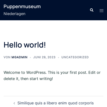
Zum
Puppenmuseum
Inhalt
Suche
Men
Niederlagen
springen
ums
Hello world!
VON
MGADMIN
JUNI 29, 2023
UNCATEGORIZED
Welcome to WordPress. This is your first post. Edit or
delete it, then start writing!
Beitrags-
Similique quis a libero enim quod corporis
Navigation